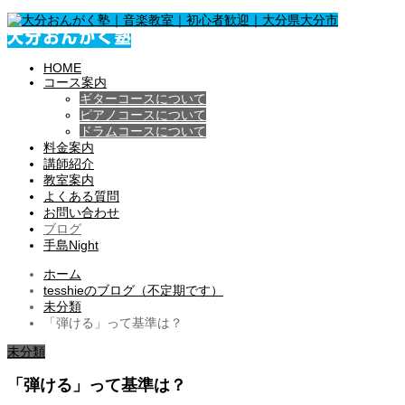
HOME
コース案内
ギターコースについて
ピアノコースについて
ドラムコースについて
料金案内
講師紹介
教室案内
よくある質問
お問い合わせ
ブログ
手島Night
ホーム
tesshieのブログ（不定期です）
未分類
「弾ける」って基準は？
未分類
「弾ける」って基準は？