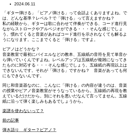
2024.06.11
「ギター弾ける」「ピアノ弾ける」って会話よくありますよね。で
は、どんな基準？レベル？で「弾ける」って言えますかね？
私の経験から、ギターは歌に合わせて伴奏ができる、コード進行見
ながらストロークやアルペジオができる・・・そんな感じでしょ
う。慣れてくると音楽があればコード進行を示されなくても解るよ
うになります。ここまでくると「弾ける」ですよ。
ピアノはどうかな？
音楽教室で最初にバイエルなどの教本、五線紙の音符を見て単音か
ら弾いていくんですよね。レベルアップは五線紙が複雑になってき
たものに対応する・・・そんな感じでしょう。五線紙の再現以上は
できないんです。それが「弾ける」ですかね？ 音楽があっても何
にもできないんです。
同じ和音楽器なのに、こんなに「弾ける」の内容が違うのは、音楽
の授業やピアノ音楽教室がそうなっているから。五線紙の再現を教
えているだけだから。別にそれを悪いだなんて言ってません。五線
紙に沿って弾く楽しみもあるでしょうから。
楽譜を使わないって？
前の記事
弾き語り ギター？ピアノ？